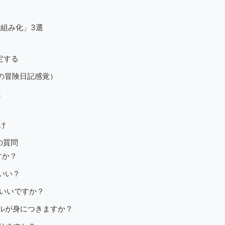
仕組み化」3選
定する
の冒険日記感覚）
は
け
の質問
すか？
ばいい？
がいいですか？
キルが身につきますか？