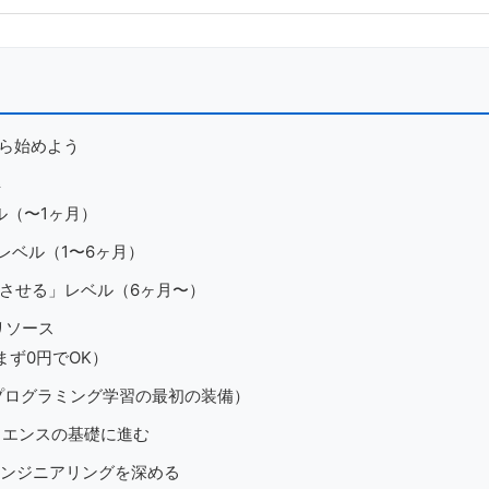
から始めよう
解
ル（〜1ヶ月）
レベル（1〜6ヶ月）
展させる」レベル（6ヶ月〜）
リソース
（まず0円でOK）
学ぶ（プログラミング学習の最初の装備）
サイエンスの基礎に進む
トエンジニアリングを深める