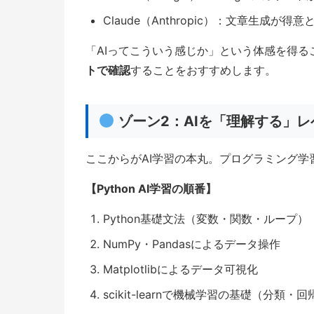
Claude（Anthropic）：文章生成が得
「AIってこういう感じか」という体感を得
トで確認
することをおすすめします。
ゾーン2：AIを「理解する」レ
ここからがAI学習の本丸。プログラミング学
【Python AI学習の順番】
Python基礎文法（変数・関数・ループ）
NumPy・Pandasによるデータ操作
Matplotlibによるデータ可視化
scikit-learnで機械学習の基礎（分類・回