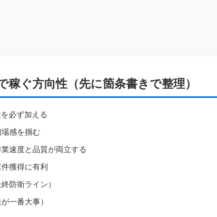
業で稼ぐ方向性（先に箇条書きで整理）
験を必ず加える
相場感を掴む
作業速度と品質が両立する
案件獲得に有利
最終防衛ライン）
策が一番大事）